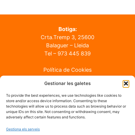
Botiga:
Crta.Tremp 3, 25600
Balaguer – Lleida
Tel –
973 445 839
Política de Cookies
Gestionar les galetes
Fabrica:
Crta.de La Seu Km 24. 25660
To provide the best experiences, we use technologies like cookies to
store and/or access device information. Consenting to these
Alcoletge – Lleida
technologies will allow us to process data such as browsing behavior or
Tel –
663 888 485
unique IDs on this site. Not consenting or withdrawing consent, may
adversely affect certain features and functions.
Política de Privacitat
Gestiona els serveis