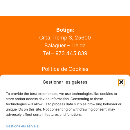
Botiga:
Crta.Tremp 3, 25600
Balaguer – Lleida
Tel –
973 445 839
Política de Cookies
Gestionar les galetes
Fabrica:
Crta.de La Seu Km 24. 25660
To provide the best experiences, we use technologies like cookies to
store and/or access device information. Consenting to these
Alcoletge – Lleida
technologies will allow us to process data such as browsing behavior or
Tel –
663 888 485
unique IDs on this site. Not consenting or withdrawing consent, may
adversely affect certain features and functions.
Política de Privacitat
Gestiona els serveis